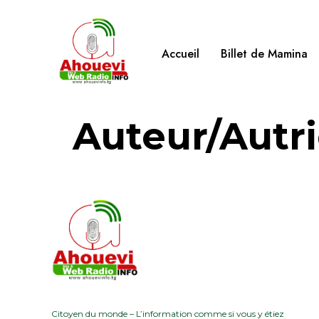
Accueil
Billet de Mamina
Auteur/autri
Citoyen du monde – L’information comme si vous y étiez