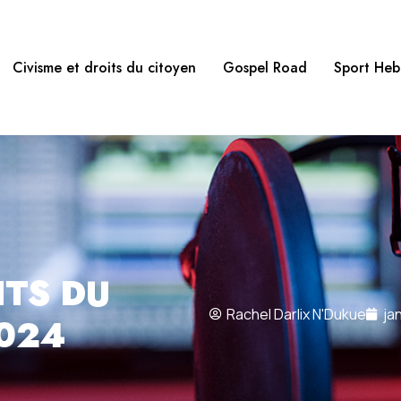
Civisme et droits du citoyen
Gospel Road
Sport He
ITS DU
Rachel Darlix N'Dukue
ja
2024