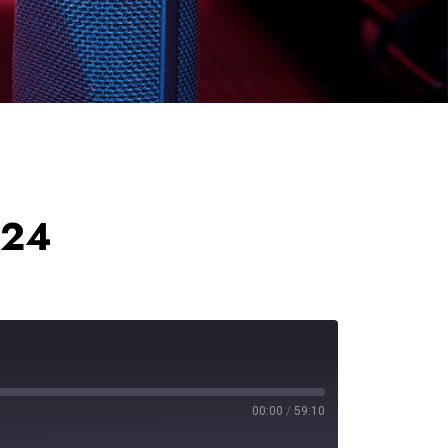
024
00:00
/
59:10