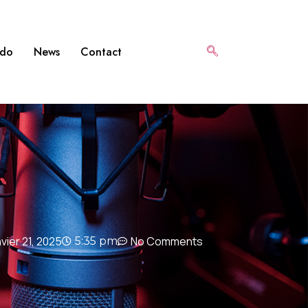
bdo
News
Contact
nvier 21, 2025
No Comments
5:35 pm