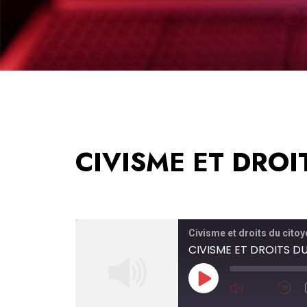
CIVISME ET DROI
Civisme et droits du citoy
CIVISME ET DROITS DU